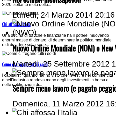
2020, soltanto metà della...
Lunedì, 24 Marzo 2014 20:16
Chi affossa l'Italia
Una decina di banche e finanziarie ha il potere, muovendo
enormi masse di denaro, di determinare la politica mondiale
e di decidere sulla sorte...
Nuovo Ordine Mondiale (NOM) o New 
Martedì, 25 Settembre 2012 
Come ci fregano tutti i soldi
I capitalisti, quando hanno visto che investire nel commercio
e nell'industria rendeva meno degli investimenti in borsa e
nelle obbligazioni di...
Sempre meno lavoro (e pagato peggio
Domenica, 11 Marzo 2012 16