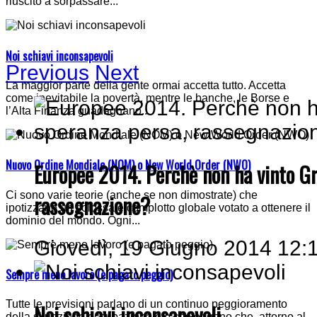
riuscito a sorpassare...
Noi schiavi inconsapevoli
Previous
Next
La maggior parte della gente ormai accetta tutto. Accetta
come inevitabile la povertà, mentre le banche, le Borse e
l’Alta Finanza guadagnano...
Nuovo Ordine Mondiale (NOM) o New World Order (NWO)
Europee 2014. Perchè non ha vinto Gri
Ci sono varie teorie (anche se non dimostrate) che
rassegnazione?
ipotizzano un colossale complotto globale votato a ottenere il
dominio del mondo. Ogni...
Giovedì, 19 Giugno 2014 12:
Sempre meno lavoro (e pagato peggio)
Tutte le previsioni parlano di un continuo peggioramento
Noi schiavi inconsapevoli
della situazione occupazionale e sostengono che, attorno al