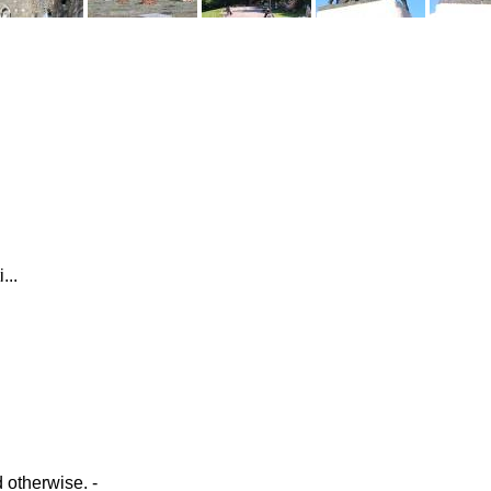
...
d otherwise. -