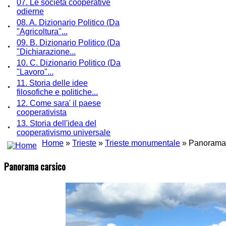
07. Le società cooperative
odierne
08. A. Dizionario Politico (Da
"Agricoltura"...
09. B. Dizionario Politico (Da
"Dichiarazione...
10. C. Dizionario Politico (Da
"Lavoro"...
11. Storia delle idee
filosofiche e politiche...
12. Come sara' il paese
cooperativista
13. Storia dell'idea del
cooperativismo universale
Home
»
Trieste
»
Trieste monumentale
» Panorama 
Panorama carsico