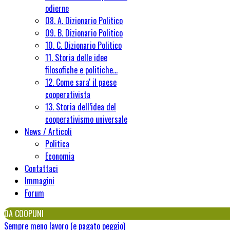
odierne
08. A. Dizionario Politico
09. B. Dizionario Politico
10. C. Dizionario Politico
11. Storia delle idee
filosofiche e politiche...
12. Come sara' il paese
cooperativista
13. Storia dell’idea del
cooperativismo universale
News / Articoli
Politica
Economia
Contattaci
Immagini
Forum
DA COOPUNI
Sempre meno lavoro (e pagato peggio)