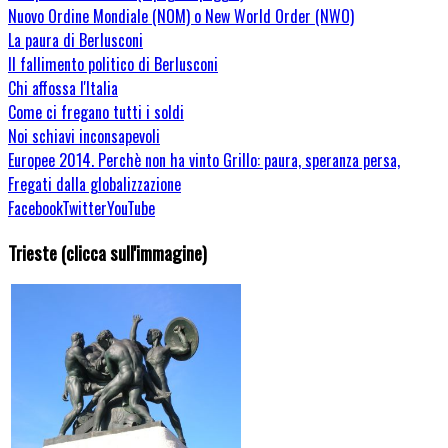
Nuovo Ordine Mondiale (NOM) o New World Order (NWO)
La paura di Berlusconi
Il fallimento politico di Berlusconi
Chi affossa l'Italia
Come ci fregano tutti i soldi
Noi schiavi inconsapevoli
Europee 2014. Perchè non ha vinto Grillo: paura, speranza persa,
Fregati dalla globalizzazione
Facebook
Twitter
YouTube
Trieste (clicca sull'immagine)